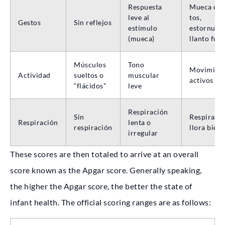
Respuesta
Mueca co
leve al
tos,
Gestos
Sin reflejos
estímulo
estornudo
(mueca)
llanto fuer
Músculos
Tono
Movimien
Actividad
sueltos o
muscular
activos
“flácidos”
leve
Respiración
Sin
Respira y
Respiración
lenta o
respiración
llora bien
irregular
These scores are then totaled to arrive at an overall
score known as the Apgar score. Generally speaking,
the higher the Apgar score, the better the state of
infant health. The official scoring ranges are as follows: