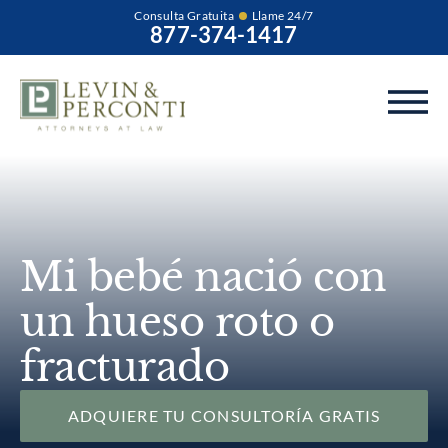
Consulta Gratuita
Llame 24/7
877-374-1417
Mi bebé nació con
un hueso roto o
fracturado
ADQUIERE TU CONSULTORÍA GRATIS