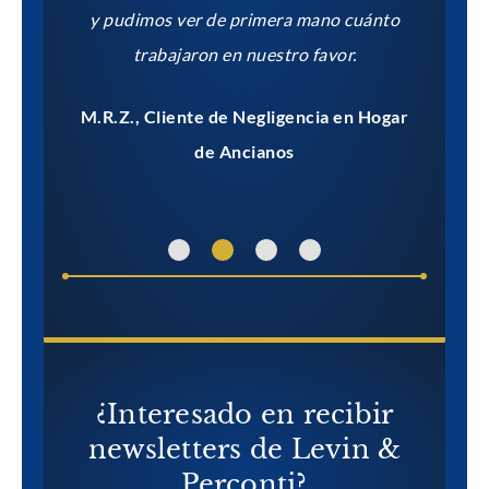
onfirmó
y pudimos ver de primera mano cuánto
es
o.
trabajaron en nuestro favor.
W.R.
Hogar de
M.R.Z., Cliente de Negligencia en Hogar
de Ancianos
¿Interesado en recibir
newsletters de Levin &
Perconti?