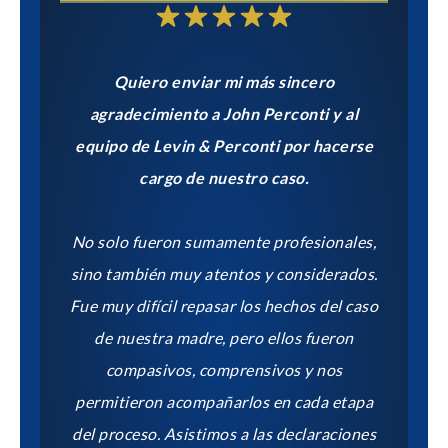
ento al
Quiero enviar mi más sincero
El Sr.
ecial a
agradecimiento a John Perconti y al
rep
a manera
equipo de Levin & Perconti por hacerse
dem
que
cargo de nuestro caso.
estra
Durant
nes
No solo fueron sumamente profesionales,
de mi 
esidente
sino también muy atentos y considerados.
fuero
Fue muy difícil repasar los hechos del caso
pala
de nuestra madre, pero ellos fueron
nuestr
n y
compasivos, comprensivos y nos
estare
ieron la
permitieron acompañarlos en cada etapa
que no
en Levin
del proceso. Asistimos a las declaraciones
por lo