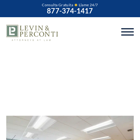
Consulta Gratuita
Llame 24/7
877-374-1417
Negligencia y abuso
en BRIA en Forest
Edge