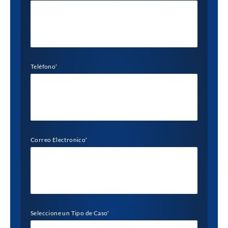
Teléfono
*
Correo Electronico
*
Seleccione un Tipo de Caso
*