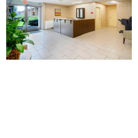
Si uno de sus familiares se encuentra en un hogar para
ancianos o un hogar con servicios de asistencia, puede
estar al menos levemente preocupado por la posibilidad
de que sufra abuso o negligencia durante su residencia.
Aunque el
abuso en hogares de ancianos
es
relativamente raro, sigue siendo una preocupación
válida.